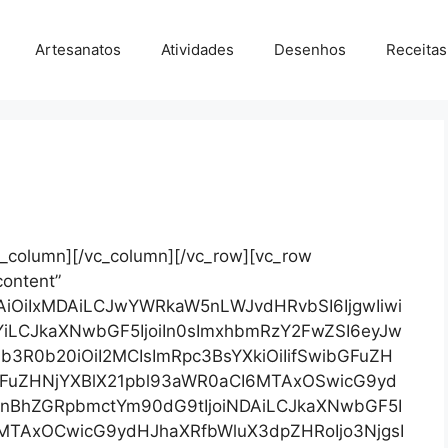
Artesanatos
Atividades
Desenhos
Receitas
c_column][/vc_column][/vc_row][vc_row
content”
AiOiIxMDAiLCJwYWRkaW5nLWJvdHRvbSI6IjgwIiwi
YiLCJkaXNwbGF5IjoiIn0sImxhbmRzY2FwZSI6eyJw
ib3R0b20iOiI2MCIsImRpc3BsYXkiOiIifSwibGFuZH
FuZHNjYXBlX21pbl93aWR0aCI6MTAxOSwicG9yd
sInBhZGRpbmctYm90dG9tIjoiNDAiLCJkaXNwbGF5I
6MTAxOCwicG9ydHJhaXRfbWluX3dpZHRoIjo3NjgsI