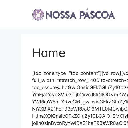
Pular
para
o
conteúdo
Home
[tdc_zone type=”tdc_content”][vc_row][v
full_width=”stretch_row_1400 td-stretch-
tdc_css=”eyJhbGwiOnsicGFkZGluZy10b3
YmFja2dyb3VuZC1jb2xvciI6IiNlOGVmZW
YWRkaW5nLXRvcCI6IjgwIiwicGFkZGluZy1
NjYXBlX21heF93aWR0aCI6MTE0MCwibG
HJhaXQiOnsicGFkZGluZy10b3AiOiI2MCI
joiIn0sInBvcnRyYWl0X21heF93aWR0aCI