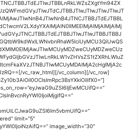
JTNCJTBBJTdEJTIwJTBBLnRkLWZsZXgtYm94ZX
UzQWFmdGVyJTIwJTdCJTBBJTIwJTIwJTIwJTIwJT
AlMjAwJTIwNnB4JTIwNnB4JTNCJTBBJTdEJTBBL
1wcmV2LXdyYXAlMjAlN0IlMEElMjAlMjAlMjAlMj
VudGVyJTNCJTBBJTdEJTBBJTIwJTIwJTBBJTBBJ
dGQtbW9kdWxlLWNvbnRhaW5lciUyMCU3QiUwQS
dXMlM0ElMjAwJTIwMCUyMDZweCUyMDZweCUz
ydGljbGVzJTIwLnRkLW1vZHVsZS1tZXRhLWluZ
kZXItcmFkaXVzJTNBJTIwMCUyMDAlMjA2cHglMjA2c
RQ==[/vc_raw_html][/vc_column][/vc_row]
Zy10b3AiOiI0OCIsImRpc3BsYXkiOiIifX0=”]
ules_on_row=”eyJwaG9uZSI6IjEwMCUifQ==”
sInBvcnRyYWl0IjoiMjgifQ==”
vbmUiLCJwaG9uZSI6Im5vbmUifQ==”
red” limit=”5″
yYWl0IjoiNzAifQ==” image_width=”30″