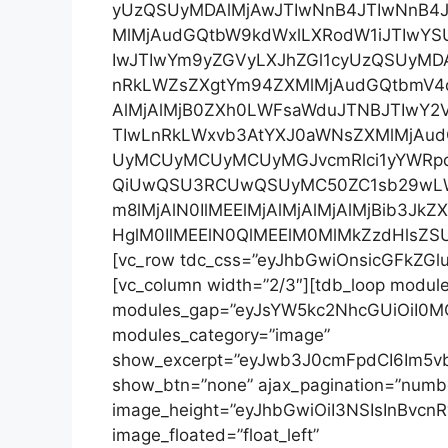
yUzQSUyMDAlMjAwJTIwNnB4JTIwNnB4
MlMjAudGQtbW9kdWxlLXRodW1iJTIwYS
IwJTIwYm9yZGVyLXJhZGl1cyUzQSUyMD
nRkLWZsZXgtYm94ZXMlMjAudGQtbmV4dC
AlMjAlMjB0ZXh0LWFsaWduJTNBJTIwY2
TIwLnRkLWxvb3AtYXJ0aWNsZXMlMjAu
UyMCUyMCUyMCUyMGJvcmRlci1yYWRp
QiUwQSU3RCUwQSUyMC50ZC1sb29wLWF
m8lMjAlN0IlMEElMjAlMjAlMjAlMjBib3J
HglM0IlMEElN0QlMEElM0MlMkZzdHlsZSUz
[vc_row tdc_css=”eyJhbGwiOnsicGFkZGlu
[vc_column width=”2/3″][tdb_loop mod
modules_gap=”eyJsYW5kc2NhcGUiOiI0MCI
modules_category=”image”
show_excerpt=”eyJwb3J0cmFpdCI6Im5
show_btn=”none” ajax_pagination=”numbe
image_height=”eyJhbGwiOiI3NSIsInBvcnR
image_floated=”float_left”