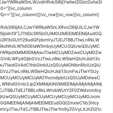
LCJwYWRkaW5nLWJvdHRvbSI6IjYwIiwiZGlzcGxheSI
0=”][vc_column
Q==”][/vc_column][/vc_row][vc_row][vc_column]
HRvbSI6IjAiLCJwYWRkaW5nLXRvcCI6IjUiLCJwYW
IjoiIn19″]JTNDc3R5bGUlM0UlMEElMEElMjAudGQ
tb2R1bGUtY29udGFpbmVyJTJDJTBBJTIwLnRkLW
W9kdWxlLW1ldGEtaW5mbyUyMCU3QiUwQSUyMC
YWRpdXMlM0ElMjAwJTIwMCUyMDZweCUyMDZw
4LWFydGljbGVzJTIwLnRkLW5leHQtcHJldi13c
IwJTIwdGV4dC1hbGlnbiUzQSUyMGNlbnRlciUzQiU
VzJTIwLnRkLW5leHQtcHJldi13cmFwJTIwYSUy
MCUyMCUyMCUyMG1hcmdpbiUzQSUyMDdweC
NhdGVnb3JpZXMlMjAlN0IlMEElMjAlMjAlMjAlMj
NCJTBBJTdEJTBBLnRkLWhvbWUtY2F0ZWdvcmllcy
3QiUwQSUyMCUyMCUyMCUyMCUyMCUyMGJvcm
0QlMEElMjAlMjAlMEElMEEudGQtZmxleC1ib3hlcy
VyJTIwJTdCJTBBJTIwJTIwYm9yZGVyLXJhZGl1c