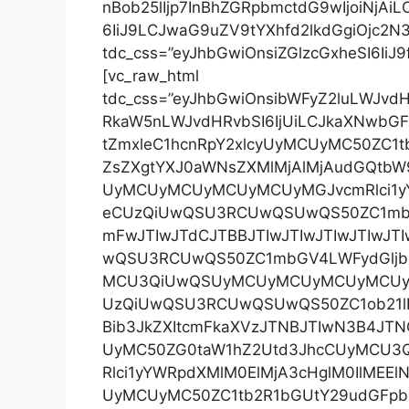
nBob25lIjp7InBhZGRpbmctdG9wIjoiNjAi
6IiJ9LCJwaG9uZV9tYXhfd2lkdGgiOjc2N3
tdc_css=”eyJhbGwiOnsiZGlzcGxheSI6IiJ9f
[vc_raw_html
tdc_css=”eyJhbGwiOnsibWFyZ2luLWJvd
RkaW5nLWJvdHRvbSI6IjUiLCJkaXNwbGF5
tZmxleC1hcnRpY2xlcyUyMCUyMC50ZC1
ZsZXgtYXJ0aWNsZXMlMjAlMjAudGQtb
UyMCUyMCUyMCUyMCUyMGJvcmRlci1y
eCUzQiUwQSU3RCUwQSUwQS50ZC1mbGV
mFwJTIwJTdCJTBBJTIwJTIwJTIwJTIwJT
wQSU3RCUwQS50ZC1mbGV4LWFydGljbG
MCU3QiUwQSUyMCUyMCUyMCUyMCUy
UzQiUwQSU3RCUwQSUwQS50ZC1ob21lLW
Bib3JkZXItcmFkaXVzJTNBJTIwN3B4JT
UyMC50ZG0taW1hZ2Utd3JhcCUyMCU
Rlci1yYWRpdXMlM0ElMjA3cHglM0IlMEElN
UyMCUyMC50ZC1tb2R1bGUtY29udGFpbm