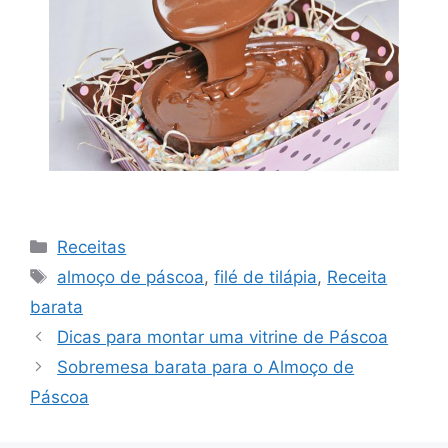
Categorias
Receitas
Tags
almoço de páscoa
,
filé de tilápia
,
Receita
barata
Navegação
Dicas para montar uma vitrine de Páscoa
de
Sobremesa barata para o Almoço de
post
Páscoa