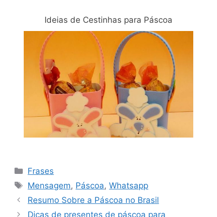
Ideias de Cestinhas para Páscoa
Categorias
Frases
Tags
Mensagem
,
Páscoa
,
Whatsapp
Navegação
Resumo Sobre a Páscoa no Brasil
de
Dicas de presentes de páscoa para