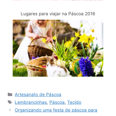
Lugares para viajar na Páscoa 2016
Categorias
Artesanato de Páscoa
Tags
Lembrancinhas
,
Páscoa
,
Tecido
Navegação
Organizando uma festa de páscoa para
de