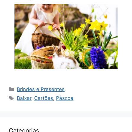
Categorias
Brindes e Presentes
Tags
Baixar
,
Cartões
,
Páscoa
Categorias