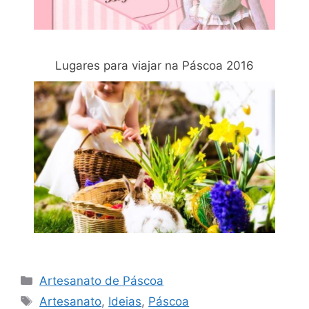
Lugares para viajar na Páscoa 2016
Categorias
Artesanato de Páscoa
Tags
Artesanato
,
Ideias
,
Páscoa