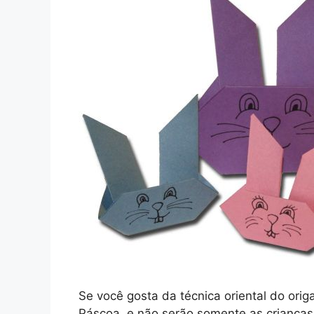
Se você gosta da técnica oriental do ori
Páscoa, e não serão somente as crianças 