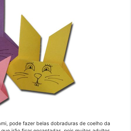
gami, pode fazer belas dobraduras de coelho da
que irão ficar encantadas, pois muitos adultos