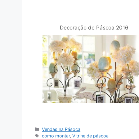
Relacionadas
Decoração de Páscoa 2016
Categorias
Vendas na Pásoca
Tags
como montar
,
Vitrine de páscoa